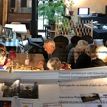
Livraison gratuite sur toute la bouti
(Pour la France métropolitaine)
Départ tous les mardis et mercredis av
Pour les envois à l'étranger, des frais 
Paiement sécurisé par carte bancaire 
Paiement hors ligne par virement, par
Nous joindre ou besoin d'aide au :+33 
Association Plantarium®,
125 route d
Cliquez ici pour nous CONTACTER ou