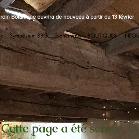
rdin Botanique ouvrira de nouveau à partir du 13 février
ue
Symposium BBG
Evènements
BOUTIQUES
INFOl
Cette page a été semée, et