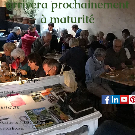
arrivera
prochainement
à maturité
que!
Notre politique d
ec réception en 24-72h.
Notre politique d
de livraison sont appliqués.
par téléphone ou Helloasso.
 chèque.
6 73 67 23 01
e Bastennes,
40330 GAUJACQ
 nous trouver.