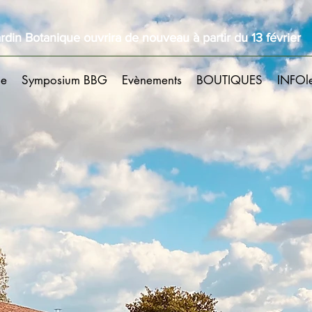
rdin Botanique ouvrira de nouveau à partir du 13 février
ue
Symposium BBG
Evènements
BOUTIQUES
INFOl