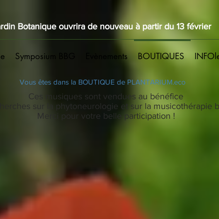
rdin Botanique ouvrira de nouveau à partir du 13 février
ue
Symposium BBG
Evènements
BOUTIQUES
INFOl
Vous êtes dans la BOUTIQUE de PLANTARIUM.eco
Ces musiques sont vendues au bénéfice
herches sur la phytoneurologie et sur la musicothérapie 
Merci pour votre belle participation !