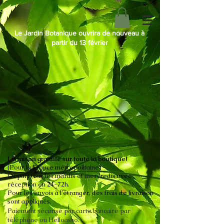
Le Jardin Botanique ouvrira de nouveau à
partir du 13 février
Livraison gratuite sur toute la boutique!
(Pour la France métropolitaine)
Départ tous les mardis et mercredis avec
réception en 24-72h.
Pour les envois à l'étranger, des frais de livraison
sont appliqués.
Paiement sécurisé par carte bancaire par
téléphone ou Helloasso.