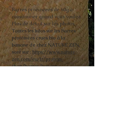
Barres proéinéees de 60g à
consommer quand vous voulez.
Plus de détail sur les photos.
Toutes les infos sur les barres
protéinées crues bio à la
banane de chez NATURE ZEN,
sont sur :
https://www.nature-
zen.com/eu/fr/protein-
shop/barres/banane-
biologique/
Livraison gratuite sur toute la boutique!
(Pour la France métropolitaine)
Départ tous les mardis et mercredis avec
réception en 24-72h.
Pour les envois à l'étranger, des frais de livraison
sont appliqués.
Paiement sécurisé par carte bancaire par