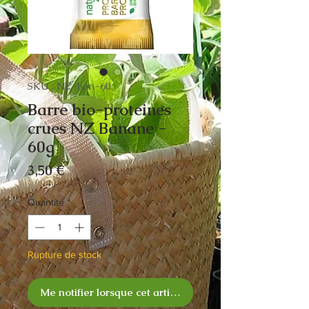
SKU : NZ-ban-60
Barre bio-proteines
crues NZ Banane -
60g
Prix
3,50 €
Quantité
*
Rupture de stock
Me notifier lorsque cet article est disponible